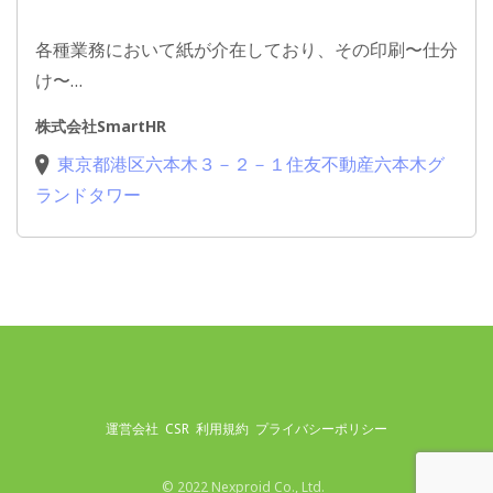
各種業務において紙が介在しており、その印刷〜仕分
け〜…
株式会社SmartHR
東京都港区六本木３－２－１住友不動産六本木グ
ランドタワー
運営会社
CSR
利用規約
プライバシーポリシー
© 2022 Nexproid Co., Ltd.