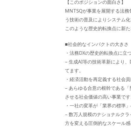
【このポジションの面白さ】
MNTSQが事業を展開する法
う技術の普及によりシステム化
このような歴史的転換点に新た
■社会的なインパクトの大きさ
・法務DXの歴史的転換点に立
– 生成AI等の技術革新によ
てます。
・経済活動を再定義する社会貢
– あらゆる合意の根幹である
させる社会価値の高い事業です
・一社の変革が「業界の標準」
– 数万人規模のナショナルク
方を変える圧倒的なスケール感