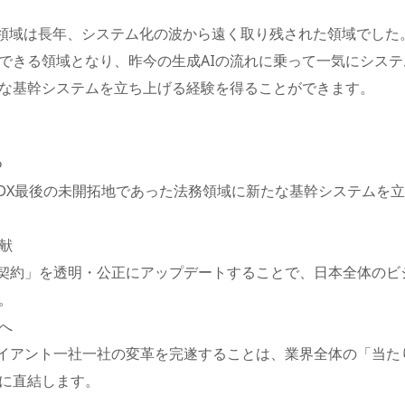
務領域は長年、システム化の波から遠く取り残された領域でした
できる領域となり、昨今の生成AIの流れに乗って一気にシス
な基幹システムを立ち上げる経験を得ることができます。
つ
り、DX最後の未開拓地であった法務領域に新たな基幹システムを
献
「契約」を透明・公正にアップデートすることで、日本全体のビ
。
へ
ライアント一社一社の変革を完遂することは、業界全体の「当た
に直結します。