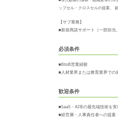
ップセル・クロスセルの提案、 
【サブ業務】
■新規商談サポート（一部担当
必須条件
■BtoB営業経験
■人材業界または教育業界での
歓迎条件
■SaaS・AI等の最先端技術を
■経営層・人事責任者への提案