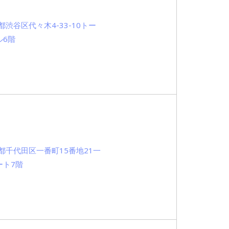
都渋谷区代々木4-33-10トー
ル6階
都千代田区一番町15番地21一
ート7階