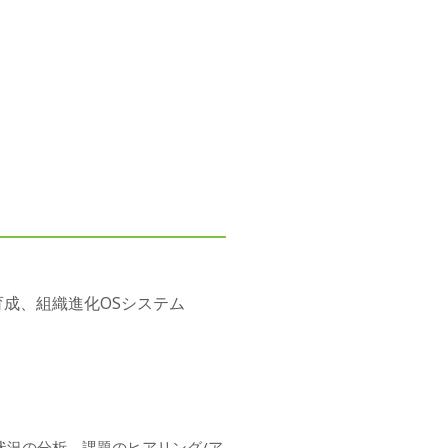
育成、組織進化OSシステム
状況の分析、課題のヒアリング/ア