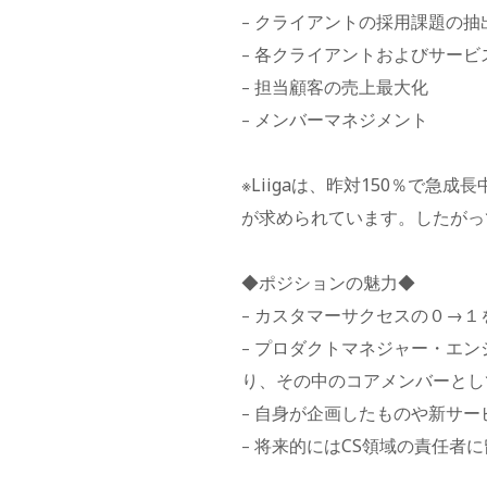
クライアントの採用課題の抽
–
各クライアントおよびサービス
–
担当顧客の売上最大化
–
メンバーマネジメント
–
※Liigaは、昨対150％で
が求められています。したがっ
◆ポジションの魅力◆
カスタマーサクセスの０→１
–
プロダクトマネジャー・エン
–
り、その中のコアメンバーとし
自身が企画したものや新サー
–
将来的にはCS領域の責任者
–