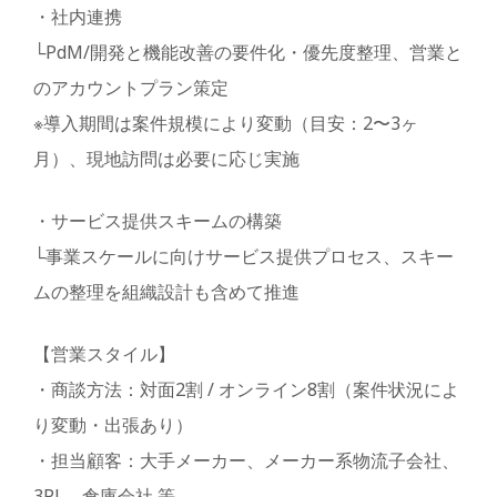
・社内連携
└PdM/開発と機能改善の要件化・優先度整理、営業と
のアカウントプラン策定
※導入期間は案件規模により変動（目安：2〜3ヶ
月）、現地訪問は必要に応じ実施
・サービス提供スキームの構築
└事業スケールに向けサービス提供プロセス、スキー
ムの整理を組織設計も含めて推進
【営業スタイル】
・商談方法：対面2割 / オンライン8割（案件状況によ
り変動・出張あり）
・担当顧客：大手メーカー、メーカー系物流子会社、
3PL、倉庫会社 等