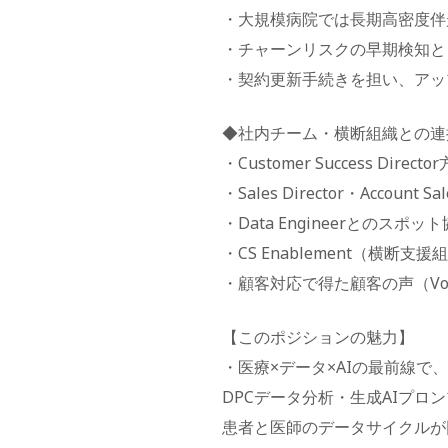
・大規模病院では長期高密度伴
・チャーンリスクの早期検知と
・契約更新手続きを担い、アッ
◆社内チーム・横断組織との連
・Customer Success Di
・Sales Director・Acco
・Data Engineerとの
・CS Enablement（横
・顧客対応で得た顧客の声（V
【このポジションの魅力】
・医療×データ×AIの最前線で
DPCデータ分析・生成AIプ
患者と医師のデータサイクルが