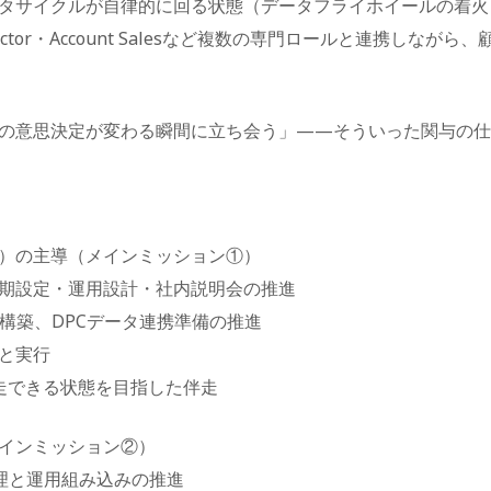
タサイクルが自律的に回る状態（データフライホイールの着火
S Director・Account Salesなど複数の専門ロールと連携し
の意思決定が変わる瞬間に立ち会う」——そういった関与の仕
）の主導（メインミッション①）
初期設定・運用設計・社内説明会の推進
構築、DPCデータ連携準備の推進
と実行
走できる状態を目指した伴走
インミッション②）
管理と運用組み込みの推進