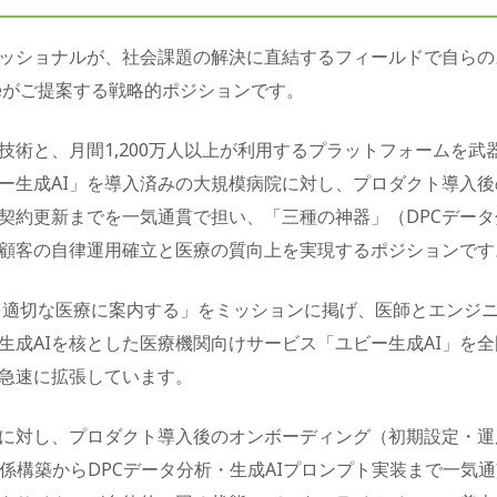
ッショナルが、社会課題の解決に直結するフィールドで自らの
ieがご提案する戦略的ポジションです。
技術と、月間1,200万人以上が利用するプラットフォームを
ー生成AI」を導入済みの大規模病院に対し、プロダクト導入
契約更新までを一気通貫で担い、「三種の神器」（DPCデー
顧客の自律運用確立と医療の質向上を実現するポジションです
を適切な医療に案内する」をミッションに掲げ、医師とエンジニア
成AIを核とした医療機関向けサービス「ユビー生成AI」を全国
急速に拡張しています。
に対し、プロダクト導入後のオンボーディング（初期設定・運
関係構築からDPCデータ分析・生成AIプロンプト実装まで一気