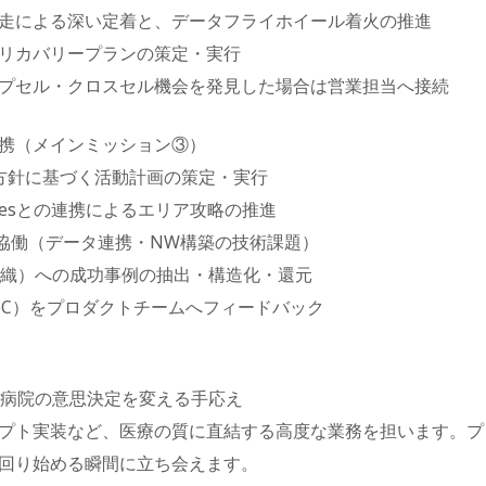
走による深い定着と、データフライホイール着火の推進
リカバリープランの策定・実行
プセル・クロスセル機会を発見した場合は営業担当へ接続
携（メインミッション③）
rector方針に基づく活動計画の策定・実行
unt Salesとの連携によるエリア攻略の推進
スポット協働（データ連携・NW構築の技術課題）
断支援組織）への成功事例の抽出・構造化・還元
oC）をプロダクトチームへフィードバック
、病院の意思決定を変える手応え
ロンプト実装など、医療の質に直結する高度な業務を担います。
回り始める瞬間に立ち会えます。