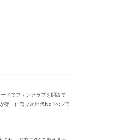
コードでファンクラブを開設で
第一に選ぶ次世代No.1のプラ
入され、すでに300を超えるサ