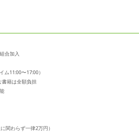
険組合加入
1:00〜17:00）
な書籍は全額負担
能
数に関わらず一律2万円）