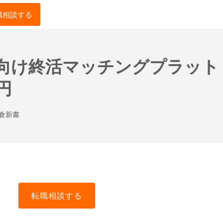
職相談する
者向け終活マッチングプラット
円
倉新書