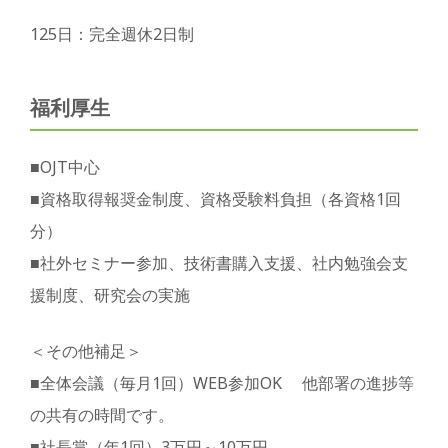
125日：完全週休2日制
福利厚生
■OJT中心
■資格取得報奨金制度、資格受験料負担（各資格1回
分）
■社外セミナー参加、技術書購入支援、社内勉強会支
援制度、研究会の実施
＜その他補足＞
■全体会議（毎月1回）WEB参加OK 他部署の進捗等
の共有の時間です。
■社長賞（年1回）3万円～10万円