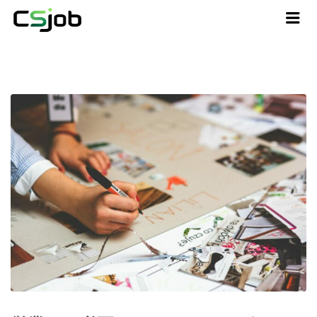
CSJOB
Me