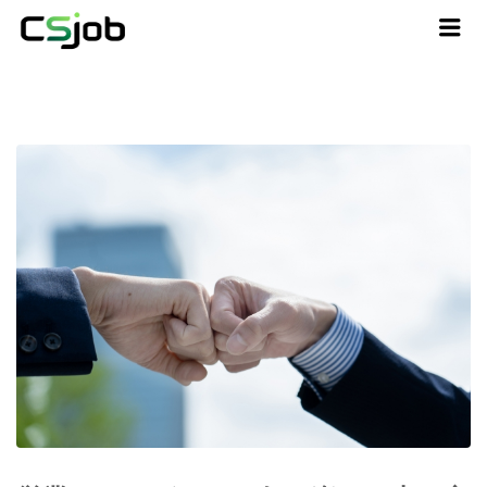
CSJOB
Me