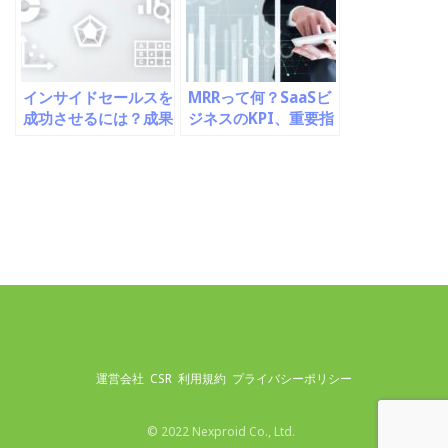
インサイドセールスを
MRRって何？SaaSビ
成功させるには？成果
ジネスのKPI、重要指
を上げるためのコツを
標について解説！
紹介します！
運営会社
CSR
利用規約
プライバシーポリシー
© 2022 Nexproid Co., Ltd.