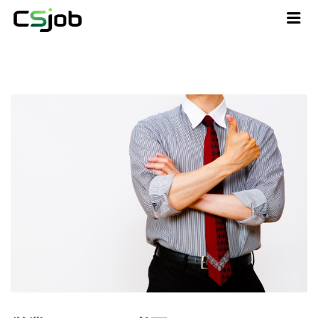
CSJOB
Me